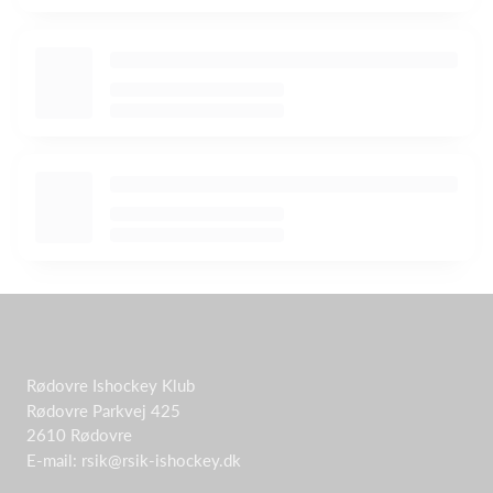
Rødovre Ishockey Klub
Rødovre Parkvej 425
2610 Rødovre
E-mail: rsik@rsik-ishockey.dk