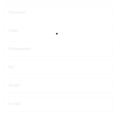
Efternavn
Gade
Postnummer
By
Mobil
E-mail