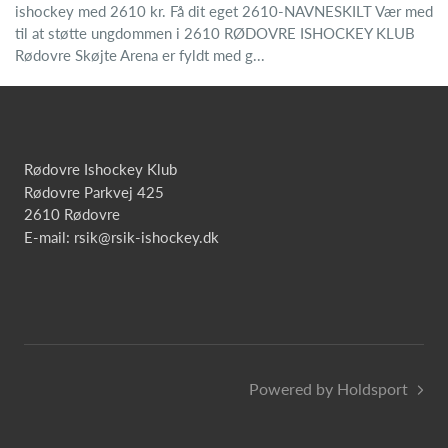
ishockey med 2610 kr. Få dit eget 2610-NAVNESKILT Vær med
til at støtte ungdommen i 2610 RØDOVRE ISHOCKEY KLUB
Rødovre Skøjte Arena er fyldt med g...
Rødovre Ishockey Klub
Rødovre Parkvej 425
2610 Rødovre
E-mail: rsik@rsik-ishockey.dk
Powered by Holdsport